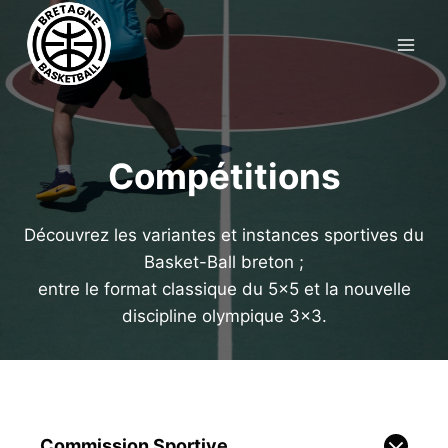
Aller
au
contenu
Compétitions
Découvrez les variantes et instances sportives du
Basket-Ball breton ;
entre le format classique du 5×5 et la nouvelle
discipline olympique 3×3.
Commission Sportive