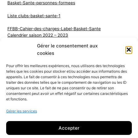
Basket-Sante-personnes-formees
Liste clubs-basket-sante-1
FFBB-Cahier-des-charges-Label-Basket-Sante
Calendrier saison 2022 – 2023
Gérer le consentement aux
Note-BRE-procedure-surclassements-2022-2023
cookies
Certificat_d_aptitude_au_surclassement 1
Certificat_d_aptitude_au_surclassement
2
Pour offrir les meilleures expériences, nous utilisons des technologies
Tableau_des_surclassements_2023-2024_sous_reserve
telles que les cookies pour stocker et/ou accéder aux informations des
appareils. Le fait de consentir à ces technologies nous permettra de
traiter des données telles que le comportement de navigation ou les ID
uniques sur ce site. Le fait de ne pas consentir ou de retirer son
consentement peut avoir un effet négatif sur certaines caractéristiques
et fonctions.
Procès verbaux
Mentions légales
Gérer les services
Accepter