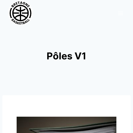
Aller
au
contenu
Pôles V1