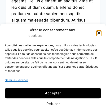
egestas. Tellus elementum sagittis vitae et
leo duis ut diam quam. Eleifend donec
pretium vulputate sapien nec sagittis
aliquam malesuada bibendum. At risus
viverra adipiscing at in tellus. Duis at
Gérer le consentement aux
tellus…
cookies
RECHERCHE
LIRE LA SUITE
Pour offrir les meilleures expériences, nous utilisons des technologies
ARBITRE
telles que les cookies pour stocker et/ou accéder aux informations des
POUR
appareils. Le fait de consentir à ces technologies nous permettra de
RENCONTRE
traiter des données telles que le comportement de navigation ou les ID
UNIVERSITAIRE
uniques sur ce site. Le fait de ne pas consentir ou de retirer son
consentement peut avoir un effet négatif sur certaines caractéristiques
et fonctions.
Procès verbaux
Mentions légales
Gérer les services
Accepter
Refuser